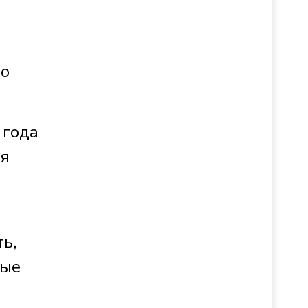
по
 года
ия
ь,
ные