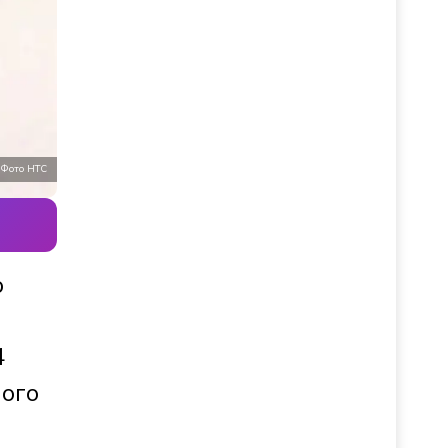
Фото НТС
ю
4
лого