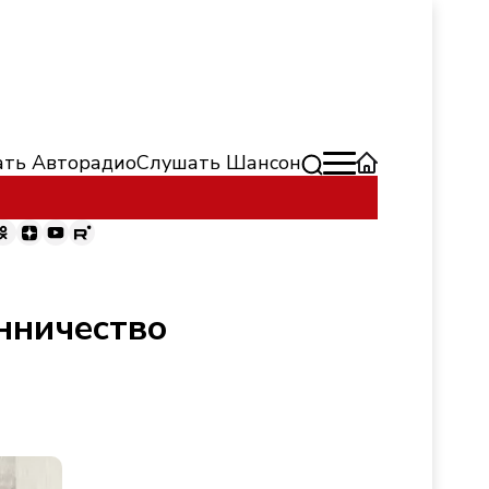
ть Авторадио
Слушать Шансон
нничество