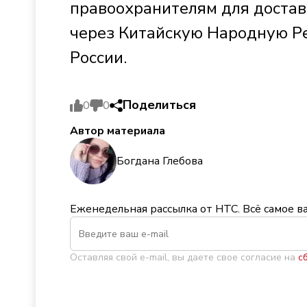
правоохранителям для достав
через Китайскую Народную Ре
России.
Поделиться
0
0
Автор материала
Богдана Глебова
Еженедельная рассылка от НТС. Всё самое в
Оставляя свой e-mail, вы даете свое согласие на
с