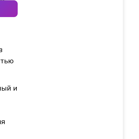
в
стью
мый и
ия