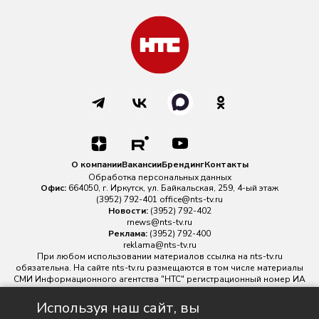
О компании
Вакансии
Брендинг
Контакты
Обработка персональных данных
Офис:
664050, г. Иркутск, ул. Байкальская, 259, 4-ый этаж
(3952) 792-401
office@nts-tv.ru
Новости:
(3952) 792-402
rnews@nts-tv.ru
Реклама:
(3952) 792-400
reklama@nts-tv.ru
При любом использовании материалов ссылка на
nts-tv.ru
обязательна. На сайте nts-tv.ru размещаются в том числе материалы
СМИ Информационного агентства "НТС" регистрационный номер ИА
№ ФС 77 - 88763 зарегистрировано Федеральной службой по
надзору в сфере связи, информационных технологий и массовых
Используя наш сайт, вы
коммуникаций.