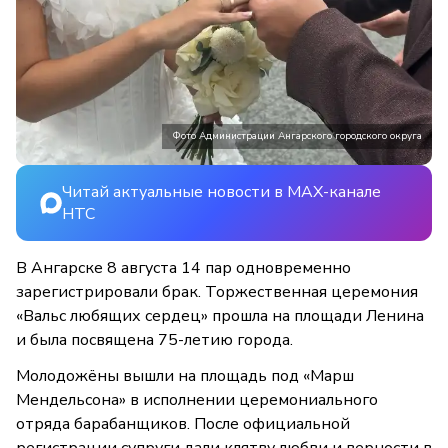
Фото Администрации Ангарского городского округа
Читай актуальные новости в MAX-канале
НТС
В Ангарске 8 августа 14 пар одновременно
зарегистрировали брак. Торжественная церемония
«Вальс любящих сердец» прошла на площади Ленина
и была посвящена 75-летию города.
Молодожёны вышли на площадь под «Марш
Мендельсона» в исполнении церемониального
отряда барабанщиков. После официальной
регистрации супруги дали клятву любви и верности в