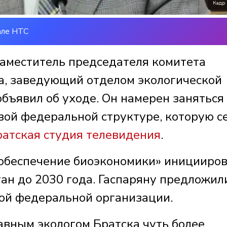
Кадр 
але НТС
аместитель председателя комитета
а, заведующий отделом экологической
объявил об уходе. Он намерен заняться
вой федеральной структуре, которую с
ратская студия телевидения
.
 обеспечение биоэкономики» иницииро
ан до 2030 года. Гаспаряну предложил
той федеральной организации.
авным экологом Братска чуть более