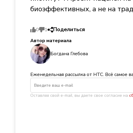
биоэффективных, а не на тр
Поделиться
0
1
Автор материала
Богдана Глебова
Еженедельная рассылка от НТС. Всё самое в
Оставляя свой e-mail, вы даете свое согласие на
с