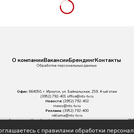
О компании
Вакансии
Брендинг
Контакты
Обработка персональных данных
Офис:
664050, г. Иркутск, ул. Байкальская, 259, 4-ый этаж
(3952) 792-401
office@nts-tv.ru
Новости:
(3952) 792-402
rnews@nts-tv.ru
Реклама:
(3952) 792-400
reklama@nts-tv.ru
v.ru
обязательна. На сайте nts-tv.ru размещаются в том числе материалы 
ровано Федеральной службой по надзору в сфере связи, информационных
соглашаетесь с правилами обработки персона
Главный редактор ИА "НТС" Иштулкин Евгений Александрович
16+