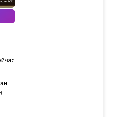
видео БСТ
ейчас
ван
и