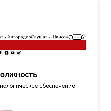
ть Авторадио
Слушать Шансон
должность
хнологическое обеспечение