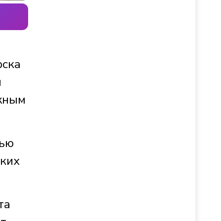
рска
й
ажным
тью
ских
та