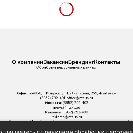
О компании
Вакансии
Брендинг
Контакты
Обработка персональных данных
Офис:
664050, г. Иркутск, ул. Байкальская, 259, 4-ый этаж
(3952) 792-401
office@nts-tv.ru
Новости:
(3952) 792-402
rnews@nts-tv.ru
Реклама:
(3952) 792-400
reklama@nts-tv.ru
v.ru
обязательна. На сайте nts-tv.ru размещаются в том числе материалы 
ровано Федеральной службой по надзору в сфере связи, информационных
соглашаетесь с правилами обработки персона
Главный редактор ИА "НТС" Иштулкин Евгений Александрович
16+