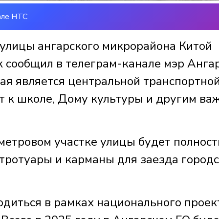
але НТС
улицы ангарского микрорайона Китой
к сообщил в телеграм-канале мэр Анга
вая является центральной транспортно
т к школе, Дому культуры и другим в
ометровом участке улицы будет полнос
 тротуары и карманы для заезда город
одиться в рамках национального проек