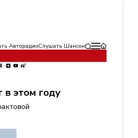
ть Авторадио
Слушать Шансон
 в этом году
рактовой