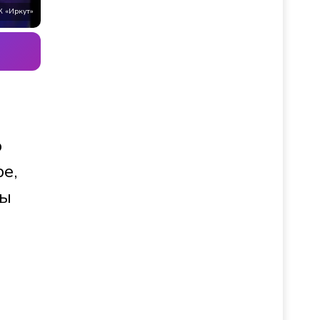
К «Иркут»
о
е,
цы
в