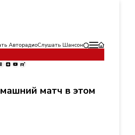
ть Авторадио
Слушать Шансон
омашний матч в этом