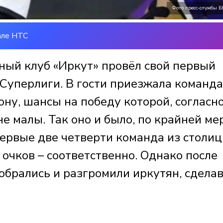
Фото пресс-службы Б
але НТС
ьный клуб «Иркут» провёл свой первый
 Суперлиги. В гости приезжала команда
ну, шансы на победу которой, согласн
е малы. Так оно и было, по крайней мер
Первые две четверти команда из столи
 очков – соответственно. Однако после
обрались и разгромили иркутян, сдела