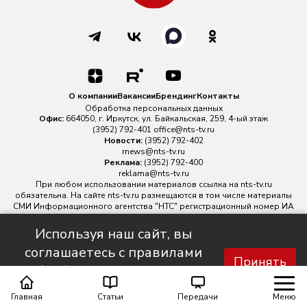
О компании
Вакансии
Брендинг
Контакты
Обработка персональных данных
Офис:
664050, г. Иркутск, ул. Байкальская, 259, 4-ый этаж
(3952) 792-401
office@nts-tv.ru
Новости:
(3952) 792-402
rnews@nts-tv.ru
Реклама:
(3952) 792-400
reklama@nts-tv.ru
При любом использовании материалов ссылка на
nts-tv.ru
обязательна. На сайте nts-tv.ru размещаются в том числе материалы
СМИ Информационного агентства "НТС" регистрационный номер ИА
№ ФС 77 - 88763 зарегистрировано Федеральной службой по
надзору в сфере связи, информационных технологий и массовых
Используя наш сайт, вы
коммуникаций.
соглашаетесь с правилами
Главный редактор ИА "НТС" Иштулкин Евгений Александрович
16+
Принять
обработки персональных
данных.
Главная
Статьи
Передачи
Меню