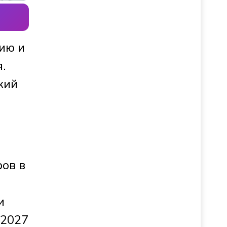
ию и
.
кий
ов в
и
 2027