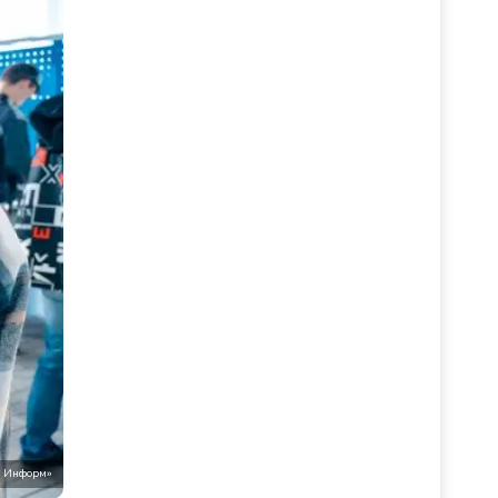
ь Информ»