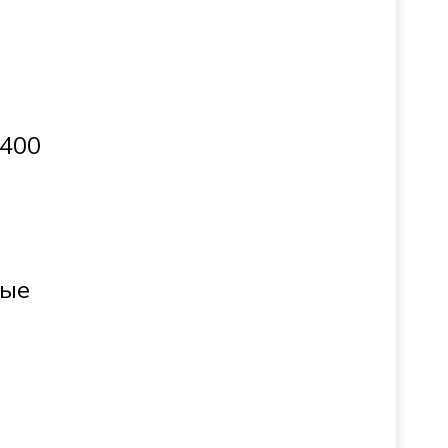
 400
а
ные