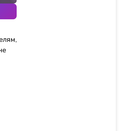
елям,
не