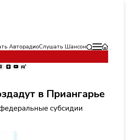
ть Авторадио
Слушать Шансон
оздадут в Приангарье
 федеральные субсидии