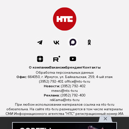
О компании
Вакансии
Брендинг
Контакты
Обработка персональных данных
Офис:
664050, г. Иркутск, ул. Байкальская, 259, 4-ый этаж
(3952) 792-401
office@nts-tv.ru
Новости:
(3952) 792-402
rnews@nts-tv.ru
Реклама:
(3952) 792-400
reklama@nts-tv.ru
При любом использовании материалов ссылка на
nts-tv.ru
обязательна. На сайте nts-tv.ru размещаются в том числе материалы
СМИ Информационного агентства "НТС" регистрационный номер ИА
№ ФС 77 - 88763 зарегистрировано Федеральной службой по
надзору в сфере связи, информационных технологий и массовых
Используя наш сайт, вы
коммуникаций.