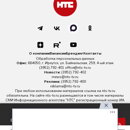
О компании
Вакансии
Брендинг
Контакты
Обработка персональных данных
Офис:
664050, г. Иркутск, ул. Байкальская, 259, 4-ый этаж
(3952) 792-401
office@nts-tv.ru
Новости:
(3952) 792-402
rnews@nts-tv.ru
Реклама:
(3952) 792-400
reklama@nts-tv.ru
При любом использовании материалов ссылка на
nts-tv.ru
обязательна. На сайте nts-tv.ru размещаются в том числе материалы
СМИ Информационного агентства "НТС" регистрационный номер ИА
№ ФС 77 - 88763 зарегистрировано Федеральной службой по
надзору в сфере связи, информационных технологий и массовых
Используя наш сайт, вы
коммуникаций.
соглашаетесь с правилами
Главный редактор ИА "НТС" Иштулкин Евгений Александрович
16+
Принять
обработки персональных