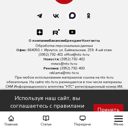
О компании
Вакансии
Брендинг
Контакты
Обработка персональных данных
Офис:
664050, г. Иркутск, ул. Байкальская, 259, 4-ый этаж
(3952) 792-401
office@nts-tv.ru
Новости:
(3952) 792-402
rnews@nts-tv.ru
Реклама:
(3952) 792-400
reklama@nts-tv.ru
При любом использовании материалов ссылка на
nts-tv.ru
обязательна. На сайте nts-tv.ru размещаются в том числе материалы
СМИ Информационного агентства "НТС" регистрационный номер ИА
№ ФС 77 - 88763 зарегистрировано Федеральной службой по
надзору в сфере связи, информационных технологий и массовых
Используя наш сайт, вы
коммуникаций.
соглашаетесь с правилами
Главный редактор ИА "НТС" Иштулкин Евгений Александрович
16+
Принять
обработки персональных
данных.
Главная
Статьи
Передачи
Меню