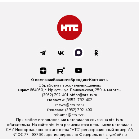
О компании
Вакансии
Брендинг
Контакты
Обработка персональных данных
Офис:
664050, г. Иркутск, ул. Байкальская, 259, 4-ый этаж
(3952) 792-401
office@nts-tv.ru
Новости:
(3952) 792-402
rnews@nts-tv.ru
Реклама:
(3952) 792-400
reklama@nts-tv.ru
При любом использовании материалов ссылка на
nts-tv.ru
обязательна. На сайте nts-tv.ru размещаются в том числе материалы
СМИ Информационного агентства "НТС" регистрационный номер ИА
№ ФС 77 - 88763 зарегистрировано Федеральной службой по