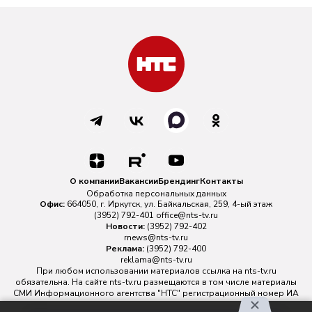
О компании
Вакансии
Брендинг
Контакты
Обработка персональных данных
Офис:
664050, г. Иркутск, ул. Байкальская, 259, 4-ый этаж
(3952) 792-401
office@nts-tv.ru
Новости:
(3952) 792-402
rnews@nts-tv.ru
Реклама:
(3952) 792-400
reklama@nts-tv.ru
При любом использовании материалов ссылка на
nts-tv.ru
обязательна. На сайте nts-tv.ru размещаются в том числе материалы
СМИ Информационного агентства "НТС" регистрационный номер ИА
№ ФС 77 - 88763 зарегистрировано Федеральной службой по