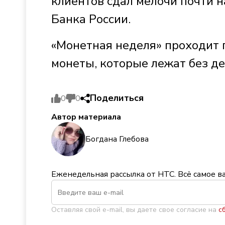
клиентов сдал мелочи почти н
Банка России.
«Монетная неделя» проходит п
монеты, которые лежат без де
Поделиться
0
0
Автор материала
Богдана Глебова
Еженедельная рассылка от НТС. Всё самое в
Оставляя свой e-mail, вы даете свое согласие на
с