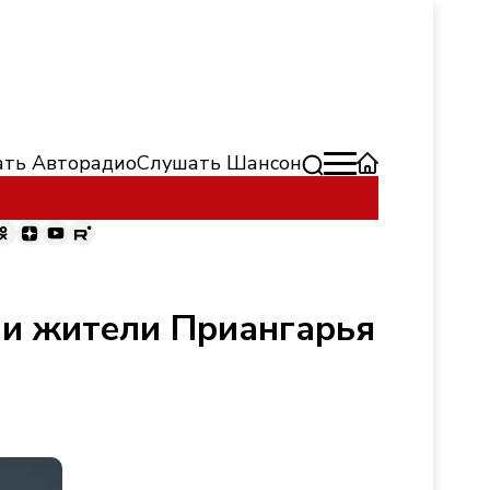
ть Авторадио
Слушать Шансон
ели жители Приангарья