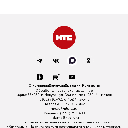
О компании
Вакансии
Брендинг
Контакты
Обработка персональных данных
Офис:
664050, г. Иркутск, ул. Байкальская, 259, 4-ый этаж
(3952) 792-401
office@nts-tv.ru
Новости:
(3952) 792-402
rnews@nts-tv.ru
Реклама:
(3952) 792-400
reklama@nts-tv.ru
При любом использовании материалов ссылка на
nts-tv.ru
обязательна. На сайте nts-tv.ru размещаются в том числе материалы