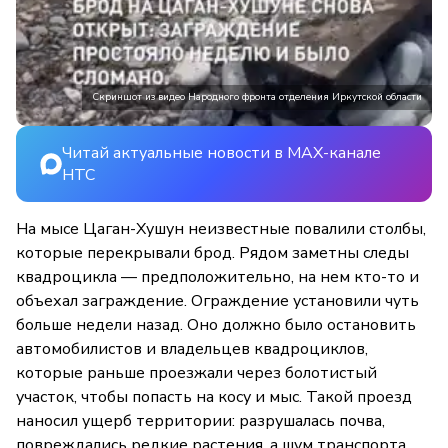
Скриншот из видео Народного фронта отделения Иркутской области
Читай актуальные новости в MAX-канале
НТС
На мысе Цаган-Хушун неизвестные повалили столбы,
которые перекрывали брод. Рядом заметны следы
квадроцикла — предположительно, на нем кто-то и
объехал заграждение. Ограждение установили чуть
больше недели назад. Оно должно было остановить
автомобилистов и владельцев квадроциклов,
которые раньше проезжали через болотистый
участок, чтобы попасть на косу и мыс. Такой проезд
наносил ущерб территории: разрушалась почва,
повреждались редкие растения, а шум транспорта