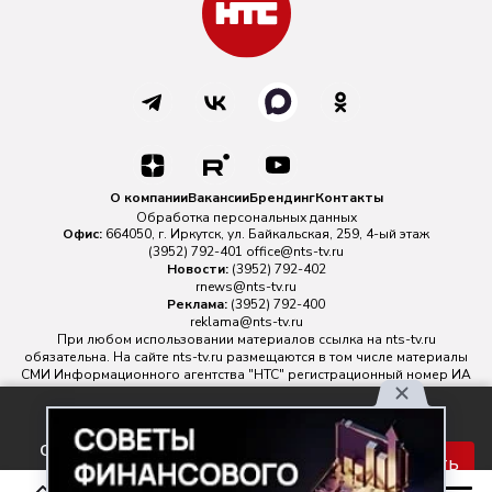
О компании
Вакансии
Брендинг
Контакты
Обработка персональных данных
Офис:
664050, г. Иркутск, ул. Байкальская, 259, 4-ый этаж
(3952) 792-401
office@nts-tv.ru
Новости:
(3952) 792-402
rnews@nts-tv.ru
Реклама:
(3952) 792-400
reklama@nts-tv.ru
При любом использовании материалов ссылка на
nts-tv.ru
обязательна. На сайте nts-tv.ru размещаются в том числе материалы
СМИ Информационного агентства "НТС" регистрационный номер ИА
№ ФС 77 - 88763 зарегистрировано Федеральной службой по
надзору в сфере связи, информационных технологий и массовых
Используя наш сайт, вы
коммуникаций.
соглашаетесь с правилами
Главный редактор ИА "НТС" Иштулкин Евгений Александрович
16+
Принять
обработки персональных