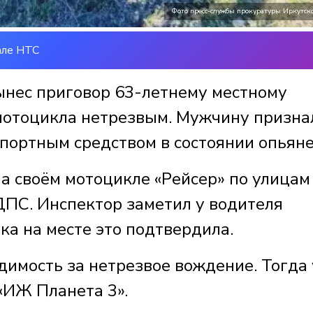
Фото пресс-службы прокуратуры Иркутско
але НТС
ынес приговор 63-летнему местному
 мотоцикла нетрезвым. Мужчину призна
портным средством в состоянии опьяне
на своём мотоцикле «Рейсер» по улицам
ДПС. Инспектор заметил у водителя
ка на месте это подтвердила.
димость за нетрезвое вождение. Тогда 
«ИЖ Планета 3».