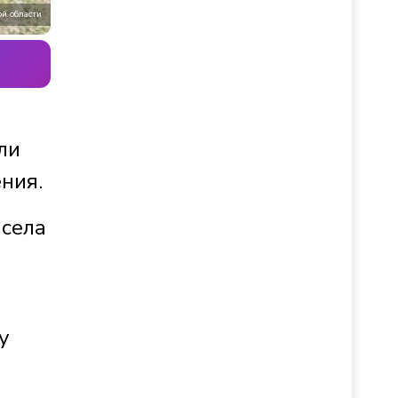
й области
ли
ния.
 села
у