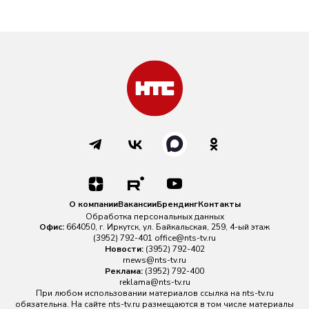
О компании
Вакансии
Брендинг
Контакты
Обработка персональных данных
Офис:
664050, г. Иркутск, ул. Байкальская, 259, 4-ый этаж
(3952) 792-401
office@nts-tv.ru
Новости:
(3952) 792-402
rnews@nts-tv.ru
Реклама:
(3952) 792-400
reklama@nts-tv.ru
При любом использовании материалов ссылка на
nts-tv.ru
обязательна. На сайте nts-tv.ru размещаются в том числе материалы