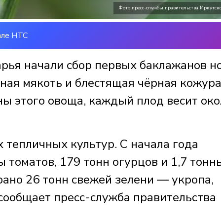
Фото пресс-службы правительства Иркутск
але НТС
рья начали сбор первых баклажанов н
тная мякоть и блестящая чёрная кожура
ны этого овоща, каждый плод весит око
 тепличных культур. С начала года
 томатов, 179 тонн огурцов и 1,7 тонн
рано 26 тонн свежей зелени — укропа,
 сообщает пресс-служба правительства