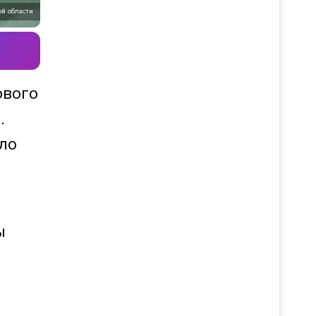
ой области
ового
.
ло
ы