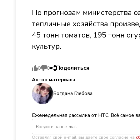
По прогнозам министерства се
тепличные хозяйства произве
45 тонн томатов, 195 тонн ог
культур.
Поделиться
0
0
Автор материала
Богдана Глебова
Еженедельная рассылка от НТС. Всё самое в
Оставляя свой e-mail, вы даете свое согласие на
с