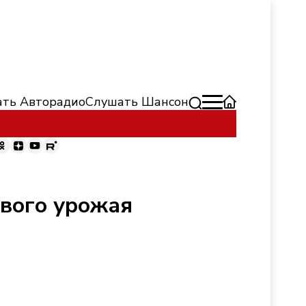
ть Авторадио
Слушать Шансон
ового урожая