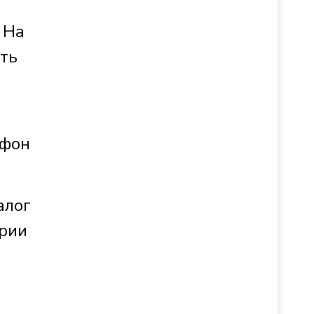
 На
ать
ефон
алог
арии