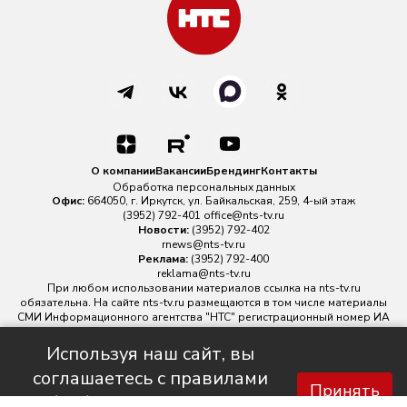
О компании
Вакансии
Брендинг
Контакты
Обработка персональных данных
Офис:
664050, г. Иркутск, ул. Байкальская, 259, 4-ый этаж
(3952) 792-401
office@nts-tv.ru
Новости:
(3952) 792-402
rnews@nts-tv.ru
Реклама:
(3952) 792-400
reklama@nts-tv.ru
При любом использовании материалов ссылка на
nts-tv.ru
обязательна. На сайте nts-tv.ru размещаются в том числе материалы
СМИ Информационного агентства "НТС" регистрационный номер ИА
№ ФС 77 - 88763 зарегистрировано Федеральной службой по
надзору в сфере связи, информационных технологий и массовых
Используя наш сайт, вы
коммуникаций.
соглашаетесь с правилами
Главный редактор ИА "НТС" Иштулкин Евгений Александрович
16+
Принять
обработки персональных