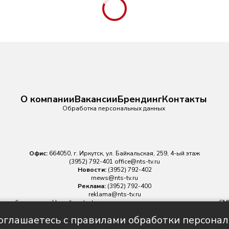
О компании
Вакансии
Брендинг
Контакты
Обработка персональных данных
Офис:
664050, г. Иркутск, ул. Байкальская, 259, 4-ый этаж
(3952) 792-401
office@nts-tv.ru
Новости:
(3952) 792-402
rnews@nts-tv.ru
Реклама:
(3952) 792-400
reklama@nts-tv.ru
v.ru
обязательна. На сайте nts-tv.ru размещаются в том числе материалы 
ровано Федеральной службой по надзору в сфере связи, информационных
соглашаетесь с правилами обработки персона
Главный редактор ИА "НТС" Иштулкин Евгений Александрович
16+