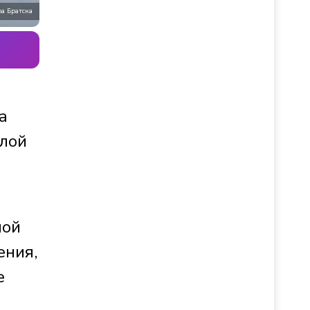
ра Братска
а
илой
ной
ения,
е