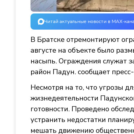
Читай актуальные новости в MAX-кан
В Братске отремонтируют огр
августе на объекте было раз
насыпь. Ограждения служат 
район Падун. сообщает прес
Несмотря на то, что угрозы д
жизнедеятельности Падунско
готовности. Проведено обсле
устранить недостатки планиру
мешать движению общественн