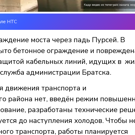
Кадр видео из телеграм-канала мэ
але НТС
аждение моста через падь Пурсей. В
мыто бетонное ограждение и поврежден
защитой кабельных линий, идущих в ж
с-служба администрации Братска.
ля движения транспорта и
го района нет, введён режим повышен
дование, разработаны технические реш
ется до наступления холодов. Чтобы н
ого транспорта, работы планируется