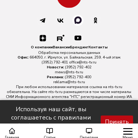
О компании
Вакансии
Брендинг
Контакты
Обработка персональных данных
Офис:
664050, г. Иркутск, ул. Байкальская, 259, 4-ый этаж
(3952) 792-401
office@nts-tv.ru
Новости:
(3952) 792-402
rnews@nts-tv.ru
Реклама:
(3952) 792-400
reklama@nts-tv.ru
При любом использовании материалов ссылка на
nts-tv.ru
обязательна. На сайте nts-tv.ru размещаются в том числе материалы
СМИ Информационного агентства "НТС" регистрационный номер ИА
№ ФС 77 - 88763 зарегистрировано Федеральной службой по
надзору в сфере связи, информационных технологий и массовых
Используя наш сайт, вы
коммуникаций.
соглашаетесь с правилами
Главный редактор ИА "НТС" Иштулкин Евгений Александрович
16+
Принять
обработки персональных
данных.
Главная
Статьи
Передачи
Меню