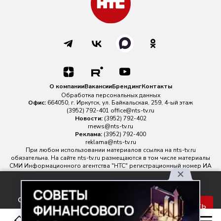
О компании
Вакансии
Брендинг
Контакты
Обработка персональных данных
Офис:
664050, г. Иркутск, ул. Байкальская, 259, 4-ый этаж
(3952) 792-401
office@nts-tv.ru
Новости:
(3952) 792-402
rnews@nts-tv.ru
Реклама:
(3952) 792-400
reklama@nts-tv.ru
При любом использовании материалов ссылка на
nts-tv.ru
обязательна. На сайте nts-tv.ru размещаются в том числе материалы
СМИ Информационного агентства "НТС" регистрационный номер ИА
№ ФС 77 - 88763 зарегистрировано Федеральной службой по
надзору в сфере связи, информационных технологий и массовых
Используя наш сайт, вы
коммуникаций.
соглашаетесь с правилами
Главный редактор ИА "НТС" Иштулкин Евгений Александрович
16+
Принять
обработки персональных