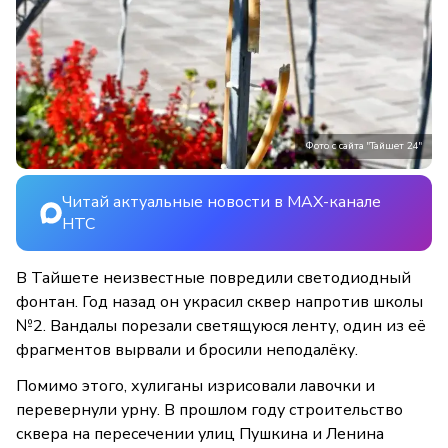
Фото с сайта "Тайшет 24"
Читай актуальные новости в MAX-канале
НТС
В Тайшете неизвестные повредили светодиодный
фонтан. Год назад он украсил сквер напротив школы
№2. Вандалы порезали светящуюся ленту, один из её
фрагментов вырвали и бросили неподалёку.
Помимо этого, хулиганы изрисовали лавочки и
перевернули урну. В прошлом году строительство
сквера на пересечении улиц Пушкина и Ленина