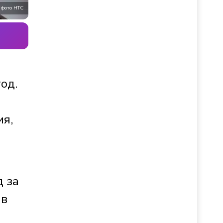
фото НТС
од.
ия,
д за
 в