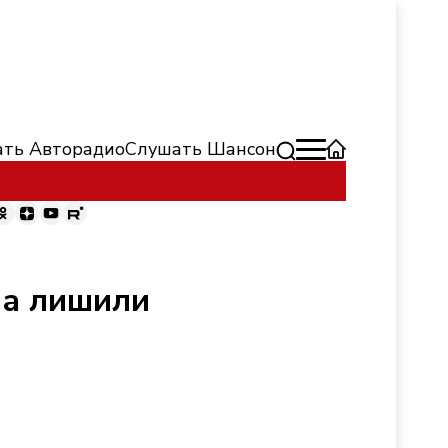
ть Авторадио
Слушать Шансон
на лишили