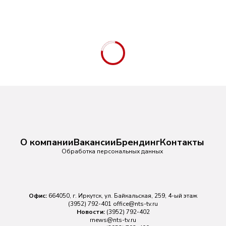
О компании
Вакансии
Брендинг
Контакты
Обработка персональных данных
Офис:
664050, г. Иркутск, ул. Байкальская, 259, 4-ый этаж
(3952) 792-401
office@nts-tv.ru
Новости:
(3952) 792-402
rnews@nts-tv.ru