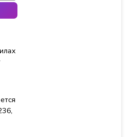
вилах
т
ается
236,