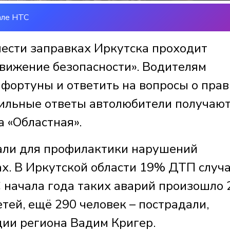
але НТС
 шести заправках Иркутска проходит
вижение безопасности». Водителям
 фортуны и ответить на вопросы о пра
вильные ответы автолюбители получаю
а «Областная».
али для профилактики нарушений
ах. В Иркутской области 19% ДТП случ
 начала года таких аварий произошло 
етей, ещё 290 человек – пострадали,
ции региона Вадим Кригер.