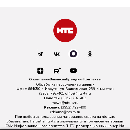
О компании
Вакансии
Брендинг
Контакты
Обработка персональных данных
Офис:
664050, г. Иркутск, ул. Байкальская, 259, 4-ый этаж
(3952) 792-401
office@nts-tv.ru
Новости:
(3952) 792-402
rnews@nts-tv.ru
Реклама:
(3952) 792-400
reklama@nts-tv.ru
При любом использовании материалов ссылка на
nts-tv.ru
обязательна. На сайте nts-tv.ru размещаются в том числе материалы
СМИ Информационного агентства "НТС" регистрационный номер ИА