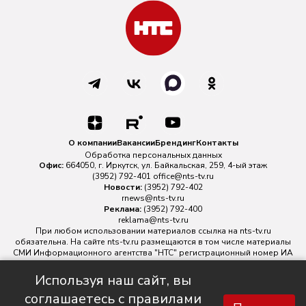
О компании
Вакансии
Брендинг
Контакты
Обработка персональных данных
Офис:
664050, г. Иркутск, ул. Байкальская, 259, 4-ый этаж
(3952) 792-401
office@nts-tv.ru
Новости:
(3952) 792-402
rnews@nts-tv.ru
Реклама:
(3952) 792-400
reklama@nts-tv.ru
При любом использовании материалов ссылка на
nts-tv.ru
обязательна. На сайте nts-tv.ru размещаются в том числе материалы
СМИ Информационного агентства "НТС" регистрационный номер ИА
№ ФС 77 - 88763 зарегистрировано Федеральной службой по
надзору в сфере связи, информационных технологий и массовых
Используя наш сайт, вы
коммуникаций.
соглашаетесь с правилами
Главный редактор ИА "НТС" Иштулкин Евгений Александрович
16+