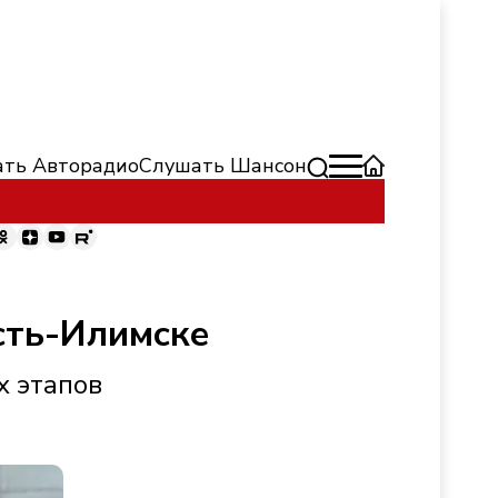
ть Авторадио
Слушать Шансон
сть-Илимске
х этапов