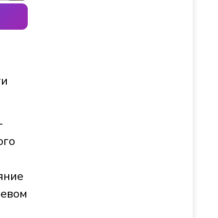
ти
-
ого
яние
оевом