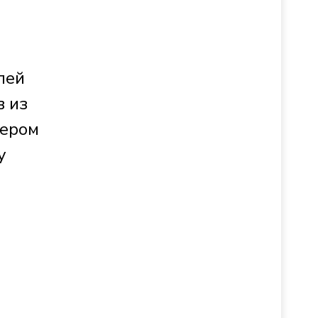
з
лей
в из
дером
у