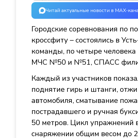
Читай актуальные новости в MAX-кан
Городские соревнования по п
кроссфиту – состоялись в Уст
команды, по четыре человека
МЧС №50 и №51, СПАСС филиа
Каждый из участников показал
поднятие гирь и штанги, отж
автомобиля, сматывание пожа
пострадавшего и ручная букс
50 метров. Цикл упражнений в
снаряжении общим весом до 2