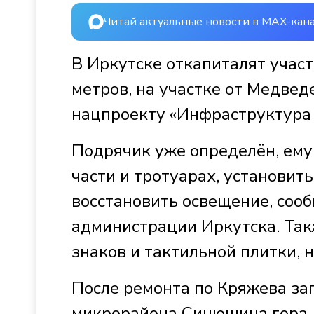
Читай актуальные новости в MAX-кан
В Иркутске откапиталят учас
метров, на участке от Медвед
нацпроекту «Инфраструктура 
Подрячик уже определён, ему
части и тротуарах, установи
восстановить освещение, соо
администрации Иркутска. Так
знаков и тактильной плитки, 
После ремонта по Кряжева за
микрорайона Синюшина гора. 