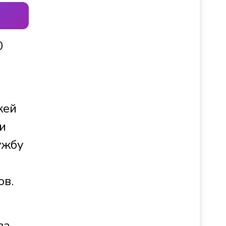
0
жей
и
ужбу
ов.
за