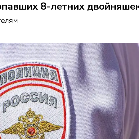
опавших 8-летних двойняше
телям