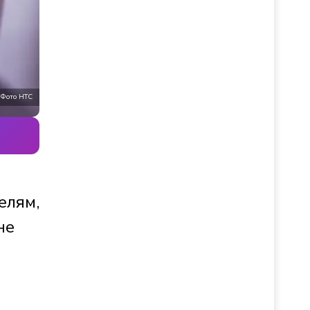
Фото НТС
елям,
не