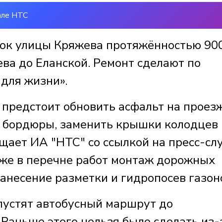
але НТС
ток улицы Кряжева протяжённостью 90
ева до Еланской. Ремонт сделают по
для жизни».
 предстоит обновить асфальт на проез
ть бордюры, заменить крышки колодцев 
бщает ИА "НТС" со ссылкой на пресс-сл
же в перечне работ монтаж дорожных
нанесение разметки и гидропосев газон
пустят автобусный маршрут до
Раньше этого нельзя было сделать из-