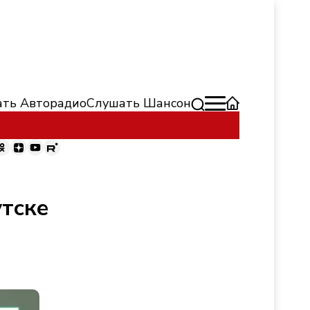
ть Авторадио
Слушать Шансон
тске