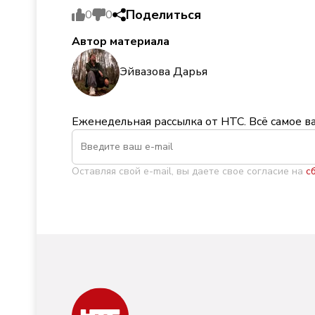
Поделиться
0
0
Автор материала
Эйвазова Дарья
Еженедельная рассылка от НТС. Всё самое в
Оставляя свой e-mail, вы даете свое согласие на
с