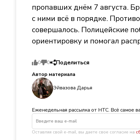
пропавших днём 7 августа. Бр
с ними всё в порядке. Против
совершалось. Полицейские поб
ориентировку и помогал расп
Поделиться
0
0
Автор материала
Эйвазова Дарья
Еженедельная рассылка от НТС. Всё самое в
Оставляя свой e-mail, вы даете свое согласие на
с