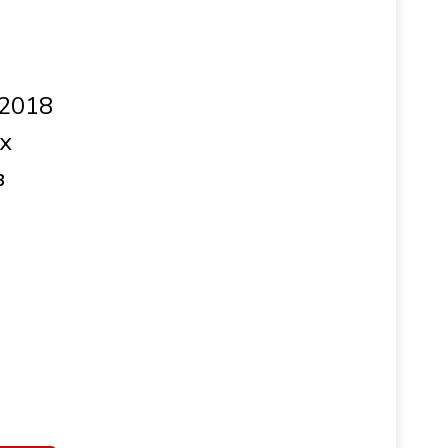
 2018
х
в