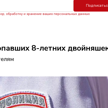
Подписатьс
бор, обработку и хранение ваших персональных данных
опавших 8-летних двойняше
телям