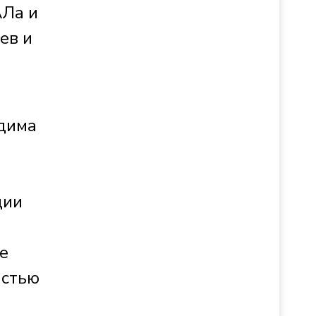
АЛа и
ев и
одима
ции
е
астью