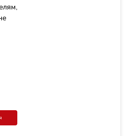
елям,
не
я