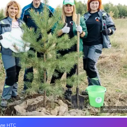
фото пресс-служ
але НТС