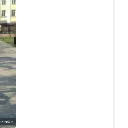
ий Арбат»