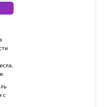
з
сти
есла,
я.
аль
м с