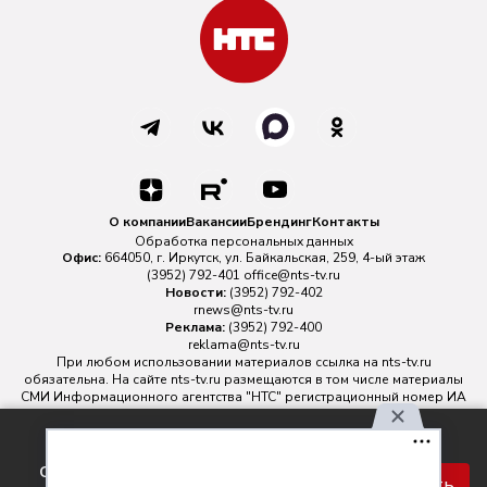
О компании
Вакансии
Брендинг
Контакты
Обработка персональных данных
Офис:
664050, г. Иркутск, ул. Байкальская, 259, 4-ый этаж
(3952) 792-401
office@nts-tv.ru
Новости:
(3952) 792-402
rnews@nts-tv.ru
Реклама:
(3952) 792-400
reklama@nts-tv.ru
При любом использовании материалов ссылка на
nts-tv.ru
обязательна. На сайте nts-tv.ru размещаются в том числе материалы
СМИ Информационного агентства "НТС" регистрационный номер ИА
№ ФС 77 - 88763 зарегистрировано Федеральной службой по
надзору в сфере связи, информационных технологий и массовых
Используя наш сайт, вы
коммуникаций.
соглашаетесь с правилами
Главный редактор ИА "НТС" Иштулкин Евгений Александрович
16+
Принять