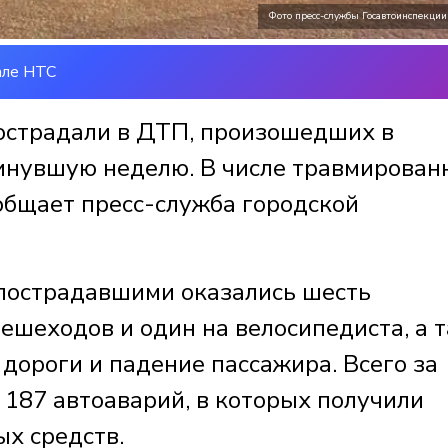
Фото пресс-службы Госавтоинспекции
але НТС
пострадали в ДТП, произошедших в
минувшую неделю. В числе травмирова
общает пресс-служба городской
 пострадавшими оказались шесть
пешеходов и один на велосипедиста, а 
 дороги и падение пассажира. Всего за
187 автоаварий, в которых получили
х средств.