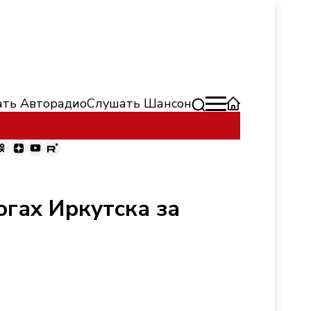
ть Авторадио
Слушать Шансон
огах Иркутска за