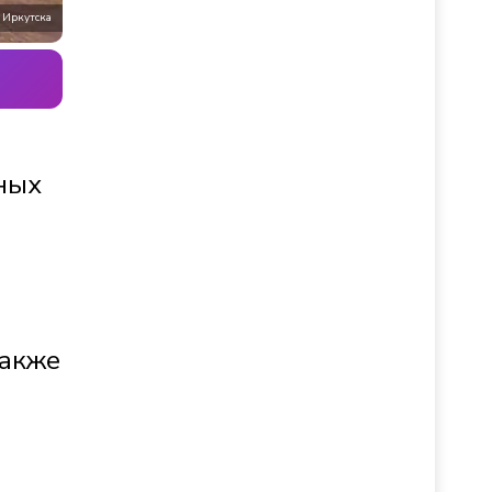
 Иркутска
нных
также