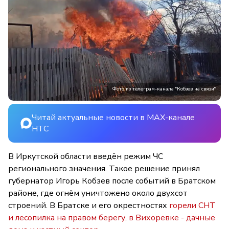
Фото из телеграм-канала "Кобзев на связи"
Читай актуальные новости в MAX-канале
НТС
В Иркутской области введён режим ЧС
регионального значения. Такое решение принял
губернатор Игорь Кобзев после событий в Братском
районе, где огнём уничтожено около двухсот
строений. В Братске и его окрестностях
горели СНТ
и лесопилка на правом берегу, в Вихоревке - дачные