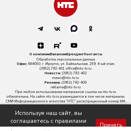
О компании
Вакансии
Брендинг
Контакты
Обработка персональных данных
Офис:
664050, г. Иркутск, ул. Байкальская, 259, 4-ый этаж
(3952) 792-401
office@nts-tv.ru
Новости:
(3952) 792-402
rnews@nts-tv.ru
Реклама:
(3952) 792-400
reklama@nts-tv.ru
При любом использовании материалов ссылка на
nts-tv.ru
обязательна. На сайте nts-tv.ru размещаются в том числе материалы
СМИ Информационного агентства "НТС" регистрационный номер ИА
№ ФС 77 - 88763 зарегистрировано Федеральной службой по
надзору в сфере связи, информационных технологий и массовых
Используя наш сайт, вы
коммуникаций.
соглашаетесь с правилами
Главный редактор ИА "НТС" Иштулкин Евгений Александрович
16+
Принять
обработки персональных