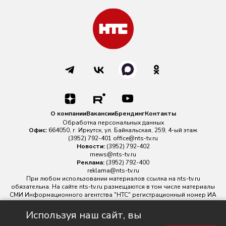
О компании
Вакансии
Брендинг
Контакты
Обработка персональных данных
Офис:
664050, г. Иркутск, ул. Байкальская, 259, 4-ый этаж
(3952) 792-401
office@nts-tv.ru
Новости:
(3952) 792-402
rnews@nts-tv.ru
Реклама:
(3952) 792-400
reklama@nts-tv.ru
При любом использовании материалов ссылка на
nts-tv.ru
обязательна. На сайте nts-tv.ru размещаются в том числе материалы
СМИ Информационного агентства "НТС" регистрационный номер ИА
№ ФС 77 - 88763 зарегистрировано Федеральной службой по
надзору в сфере связи, информационных технологий и массовых
Используя наш сайт, вы
коммуникаций.