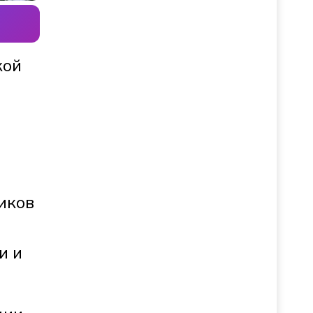
кой
иков
и и