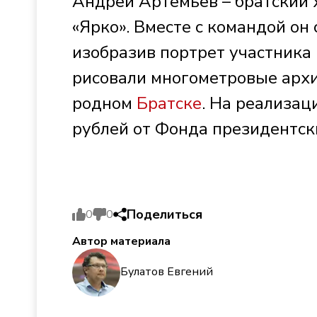
Андрей Артемьев – братский 
«Ярко». Вместе с командой он
изобразив портрет участника
рисовали многометровые архи
родном
Братске
. На реализац
рублей от Фонда президентск
Поделиться
0
0
Автор материала
Булатов Евгений