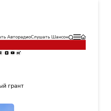
ть Авторадио
Слушать Шансон
ый грант