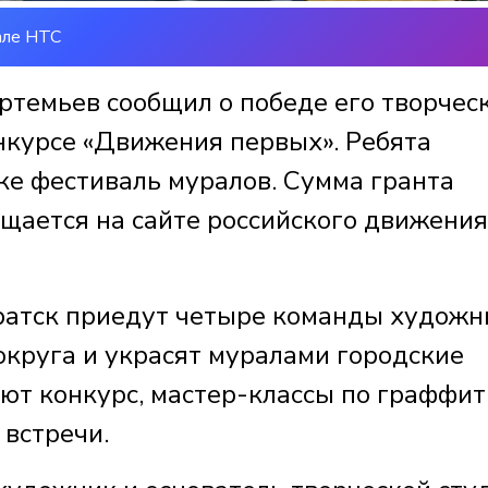
але НТС
темьев сообщил о победе его творчес
онкурсе «Движения первых». Ребята
ке фестиваль муралов. Сумма гранта
бщается на сайте российского движения
Братск приедут четыре команды художн
округа и украсят муралами городские
ют конкурс, мастер-классы по граффит
 встречи.