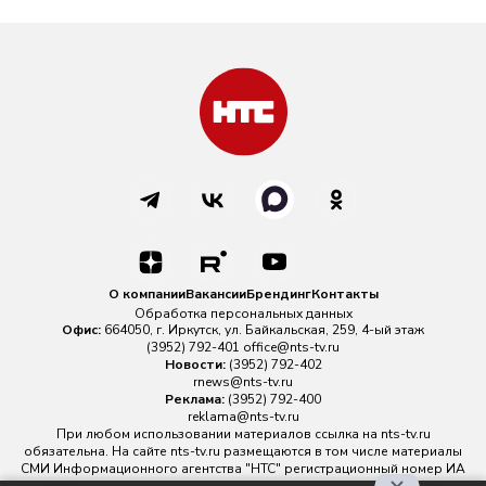
О компании
Вакансии
Брендинг
Контакты
Обработка персональных данных
Офис:
664050, г. Иркутск, ул. Байкальская, 259, 4-ый этаж
(3952) 792-401
office@nts-tv.ru
Новости:
(3952) 792-402
rnews@nts-tv.ru
Реклама:
(3952) 792-400
reklama@nts-tv.ru
При любом использовании материалов ссылка на
nts-tv.ru
обязательна. На сайте nts-tv.ru размещаются в том числе материалы
СМИ Информационного агентства "НТС" регистрационный номер ИА