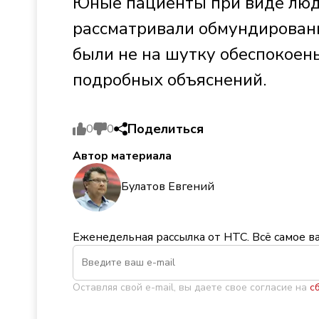
Юные пациенты при виде люд
рассматривали обмундировани
были не на шутку обеспокоен
подробных объяснений.
Поделиться
0
0
Автор материала
Булатов Евгений
Еженедельная рассылка от НТС. Всё самое в
Оставляя свой e-mail, вы даете свое согласие на
с