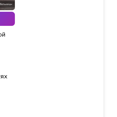
 больницы
ой
тях