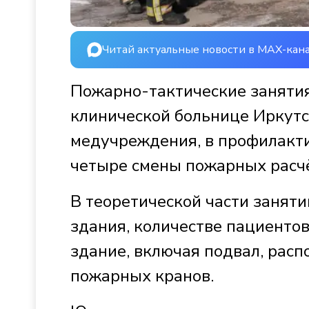
Читай актуальные новости в MAX-кан
Пожарно-тактические заняти
клинической больнице Иркутс
медучреждения, в профилакт
четыре смены пожарных расчё
В теоретической части заняти
здания, количестве пациентов
здание, включая подвал, рас
пожарных кранов.