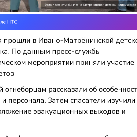
Фото пресс-службы Ивано-Матрёнинской детской клинической
але НТС
я прошли в Ивано-Матрёнинской детск
ка. По данным пресс-службы
ическом мероприятии приняли участие
тов.
й огнеборцам рассказали об особеннос
 и персонала. Затем спасатели изучили
положение эвакуационных выходов и