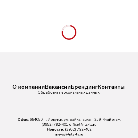
О компании
Вакансии
Брендинг
Контакты
Обработка персональных данных
Офис:
664050, г. Иркутск, ул. Байкальская, 259, 4-ый этаж
(3952) 792-401
office@nts-tv.ru
Новости:
(3952) 792-402
rnews@nts-tv.ru