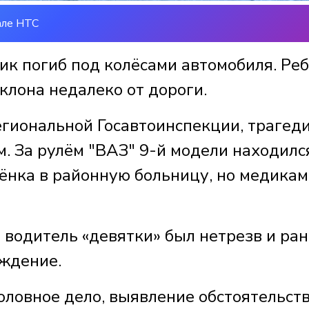
але НТС
ик погиб под колёсами автомобиля. Ре
уклона недалеко от дороги.
егиональной Госавтоинспекции, трагед
. За рулём "ВАЗ" 9-й модели находилс
бёнка в районную больницу, но медикам
водитель «девятки» был нетрезв и ран
вождение.
оловное дело, выявление обстоятельст