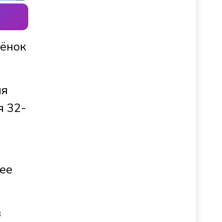
бёнок
ия
я 32-
ее
в