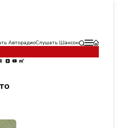
ть Авторадио
Слушать Шансон
то