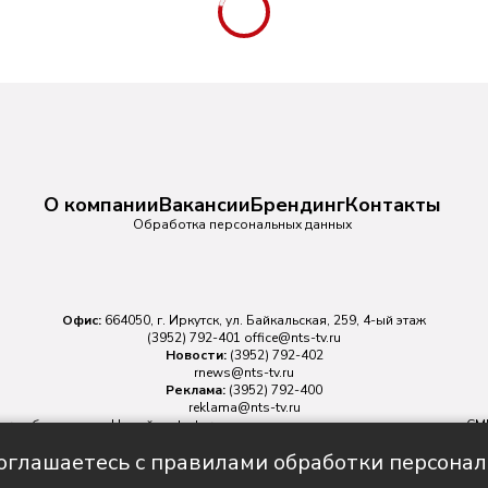
О компании
Вакансии
Брендинг
Контакты
Обработка персональных данных
Офис:
664050, г. Иркутск, ул. Байкальская, 259, 4-ый этаж
(3952) 792-401
office@nts-tv.ru
Новости:
(3952) 792-402
rnews@nts-tv.ru
Реклама:
(3952) 792-400
reklama@nts-tv.ru
v.ru
обязательна. На сайте nts-tv.ru размещаются в том числе материалы 
ровано Федеральной службой по надзору в сфере связи, информационных
соглашаетесь с правилами обработки персона
Главный редактор ИА "НТС" Иштулкин Евгений Александрович
16+