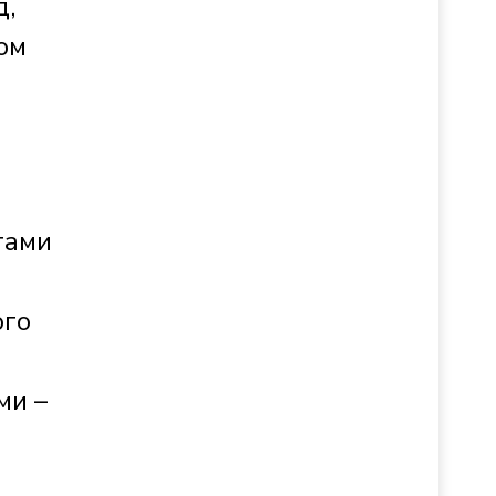
д,
ом
тами
ого
ми –