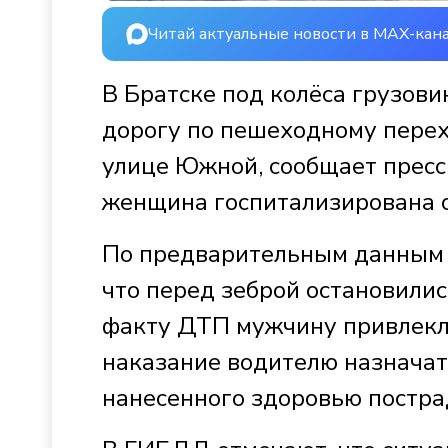
Читай актуальные новости в MAX-кан
В Братске под колёса грузов
дорогу по пешеходному перехо
улице Южной, сообщает прес
женщина госпитализирована 
По предварительным данным 5
что перед зеброй остановилис
факту ДТП мужчину привлекли
наказание водителю назначат 
нанесенного здоровью постр