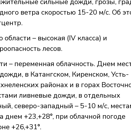
лжительные сильные дожди, грозы, гра
ного ветра скоростью 15-20 м/с. Об эт
тцентр.
 области – высокая (IV класса) и
роопасность лесов.
сти – переменная облачность. Днем мес
ожди, в Катангском, Киренском, Усть-
хнеленских районах и в горах Восточн
стами ливневые дожди, в отдельных
ный, северо-западный – 5-10 м/с, места
а днем +23,+28°, при облачной погоде
не +26,+31°.