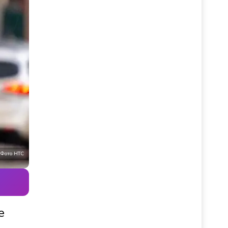
Фото НТС
е