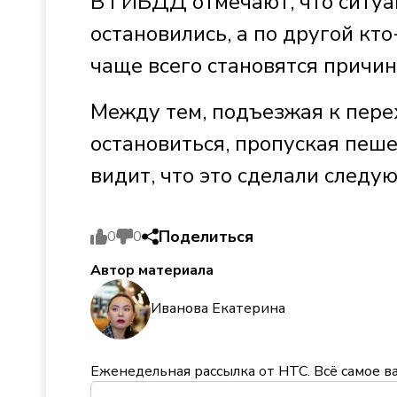
В ГИБДД отмечают, что ситуа
остановились, а по другой кт
чаще всего становятся причи
Между тем, подъезжая к перех
остановиться, пропуская пеше
видит, что это сделали следу
Поделиться
0
0
Автор материала
Иванова Екатерина
Еженедельная рассылка от НТС. Всё самое в