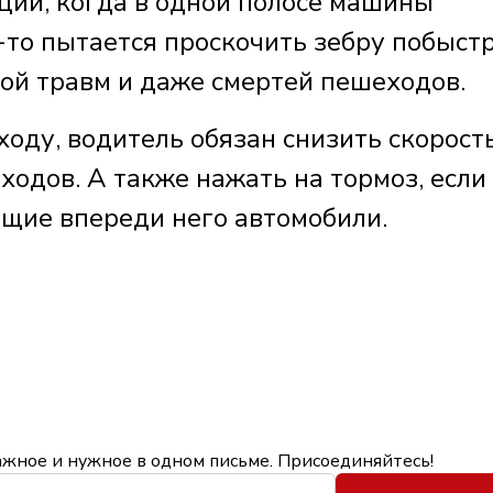
ции, когда в одной полосе машины
о-то пытается проскочить зебру побыстр
ной травм и даже смертей пешеходов.
оду, водитель обязан снизить скорост
ходов. А также нажать на тормоз, если
ющие впереди него автомобили.
ажное и нужное в одном письме. Присоединяйтесь!