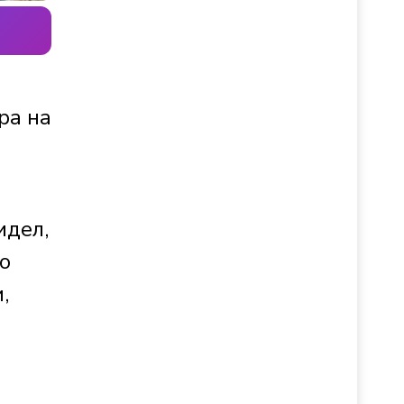
ра на
идел,
о
,