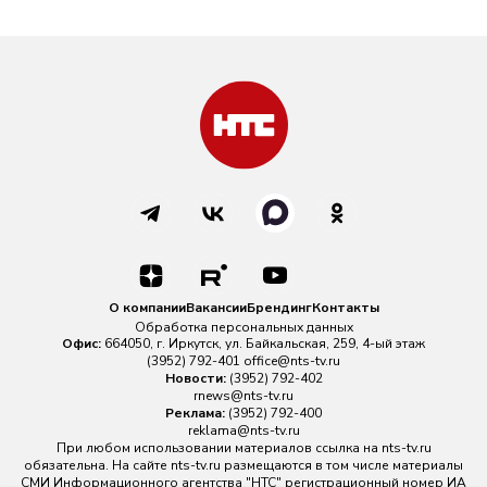
О компании
Вакансии
Брендинг
Контакты
Обработка персональных данных
Офис:
664050, г. Иркутск, ул. Байкальская, 259, 4-ый этаж
(3952) 792-401
office@nts-tv.ru
Новости:
(3952) 792-402
rnews@nts-tv.ru
Реклама:
(3952) 792-400
reklama@nts-tv.ru
При любом использовании материалов ссылка на
nts-tv.ru
обязательна. На сайте nts-tv.ru размещаются в том числе материалы
СМИ Информационного агентства "НТС" регистрационный номер ИА