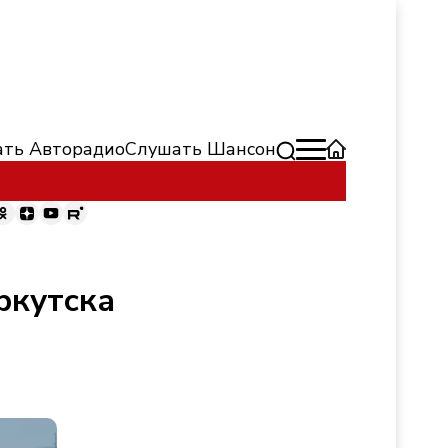
ть Авторадио
Слушать Шансон
ркутска