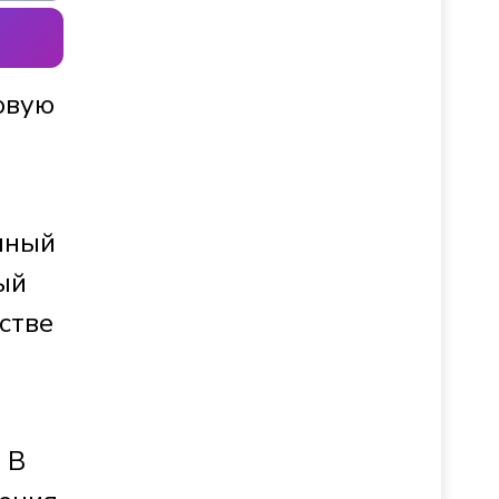
овую
а
чный
ый
стве
 В