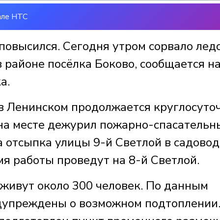
але НТС
 повысился. Сегодня утром сорвало лед
в районе посёлка Боково, сообщается н
а.
 в Ленинском продолжается круглосуто
на месте дежурил пожарно-спасательн
а отсыпка улицы 9-й Светлой в садовод
я работы проведут на 8-й Светлой.
 живут около 300 человек. По данным
едупреждены о возможном подтоплении.