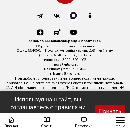
О компании
Вакансии
Брендинг
Контакты
Обработка персональных данных
Офис:
664050, г. Иркутск, ул. Байкальская, 259, 4-ый этаж
(3952) 792-401
office@nts-tv.ru
Новости:
(3952) 792-402
rnews@nts-tv.ru
Реклама:
(3952) 792-400
reklama@nts-tv.ru
При любом использовании материалов ссылка на
nts-tv.ru
обязательна. На сайте nts-tv.ru размещаются в том числе материалы
СМИ Информационного агентства "НТС" регистрационный номер ИА
№ ФС 77 - 88763 зарегистрировано Федеральной службой по
надзору в сфере связи, информационных технологий и массовых
Используя наш сайт, вы
коммуникаций.
соглашаетесь с правилами
Главный редактор ИА "НТС" Иштулкин Евгений Александрович
16+
Принять
обработки персональных
данных.
Главная
Статьи
Передачи
Меню