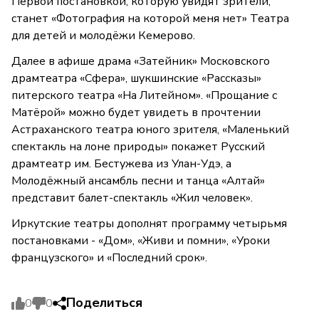
Первой постановкой, которую увидят зрители,
станет «Фотография на которой меня нет» Театра
для детей и молодёжи Кемерово.
Далее в афише драма «Затейник» Московского
драмтеатра «Сфера»,
шукшинские «Рассказы»
питерского театра «На Литейном». «Прощание с
Матёрой» можно будет увидеть в прочтении
Астраханского театра юного зрителя, «Маленький
спектакль на лоне природы» покажет Русский
драмтеатр им. Бестужева из Улан-Удэ, а
Молодёжный ансамбль песни и танца «Алтай»
представит балет-спектакль «Жил человек».
Иркутские театры дополнят программу четырьмя
постановками - «Дом», «Живи и помни», «Уроки
французского» и «Последний срок».
Поделиться
0
0