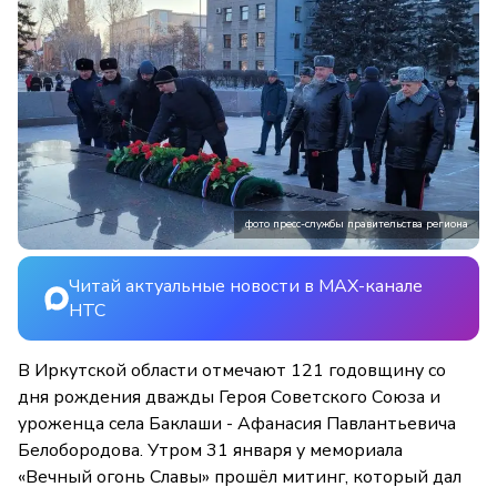
фото пресс-службы правительства региона
Читай актуальные новости в MAX-канале
НТС
В Иркутской области отмечают 121 годовщину со
дня рождения дважды Героя Советского Союза и
уроженца села Баклаши - Афанасия Павлантьевича
Белобородова. Утром 31 января у мемориала
«Вечный огонь Славы» прошёл митинг, который дал