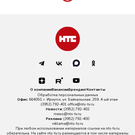
О компании
Вакансии
Брендинг
Контакты
Обработка персональных данных
Офис:
664050, г. Иркутск, ул. Байкальская, 259, 4-ый этаж
(3952) 792-401
office@nts-tv.ru
Новости:
(3952) 792-402
rnews@nts-tv.ru
Реклама:
(3952) 792-400
reklama@nts-tv.ru
При любом использовании материалов ссылка на
nts-tv.ru
обязательна. На сайте nts-tv.ru размещаются в том числе материалы