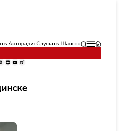
ть Авторадио
Слушать Шансон
динске