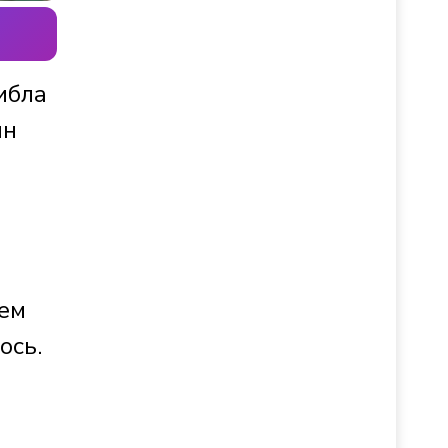
ибла
ын
ием
ось.