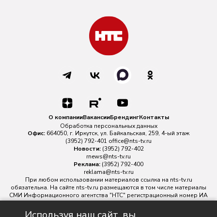
О компании
Вакансии
Брендинг
Контакты
Обработка персональных данных
Офис:
664050, г. Иркутск, ул. Байкальская, 259, 4-ый этаж
(3952) 792-401
office@nts-tv.ru
Новости:
(3952) 792-402
rnews@nts-tv.ru
Реклама:
(3952) 792-400
reklama@nts-tv.ru
При любом использовании материалов ссылка на
nts-tv.ru
обязательна. На сайте nts-tv.ru размещаются в том числе материалы
СМИ Информационного агентства "НТС" регистрационный номер ИА
№ ФС 77 - 88763 зарегистрировано Федеральной службой по
надзору в сфере связи, информационных технологий и массовых
Используя наш сайт, вы